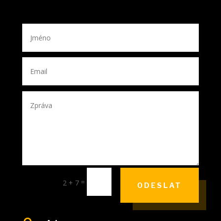
=
2 + 7
ODESLAT