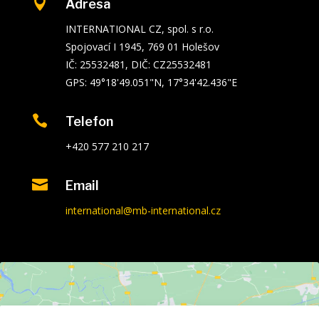

Adresa
INTERNATIONAL CZ, spol. s r.o.
Spojovací I 1945, 769 01 Holešov
IČ: 25532481, DIČ: CZ25532481
GPS: 49°18'49.051"N, 17°34'42.436"E

Telefon
+420 577 210 217

Email
international@mb-international.cz