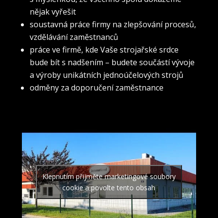
nějak vyřešit
soustavná práce firmy na zlepšování procesů,
vzdělávání zaměstnanců
práce ve firmě, kde Vaše strojařské srdce
bude bít s nadšením – budete součástí vývoje
a výroby unikátních jednoúčelových strojů
odměny za doporučení zaměstnance
Klepnutím přijměte marketingové soubory
cookie a povolte tento obsah