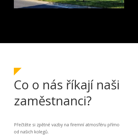
Co o nás říkají naši
zaměstnanci?
Přečtěte si zpětné vazby na firemní atmosféru přímo
od našich kolegů.