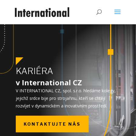
KARIÉRA
v International CZ
V INTERNATIONAL CZ, spol. s.r.o. hledáme kolegy,
jejichž srdce bije pro strojařinu, kteří se chtějí
rozvíjet v dynamickém a inovativním prostředí.
KONTAKTUJTE NÁS