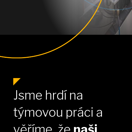
Jsme hrdí na
týmovou práci a
věříme, že
naši