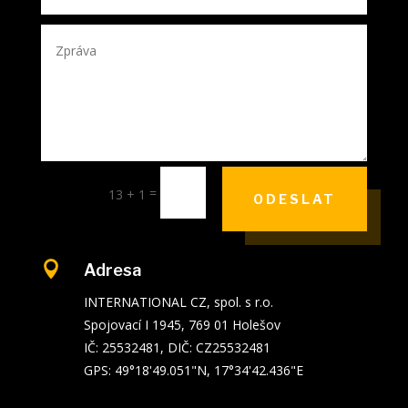
=
13 + 1
ODESLAT

Adresa
INTERNATIONAL CZ, spol. s r.o.
Spojovací I 1945, 769 01 Holešov
IČ: 25532481, DIČ: CZ25532481
GPS: 49°18'49.051"N, 17°34'42.436"E