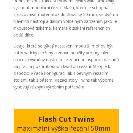
Robustní konstrukce a moderní elektronika umožnily
vyvinout modulární řezací hlavu, která je schopna
zpracovávat materiál až do tloušťky 50 mm, se dvěma
hlavními nástroji a dalším volitelným zařízením jako je
inkoustová tiskárna, kamera k získání referenčních
bodů dílce.
Údaje, které se týkají nastavení modulů, mohou být
automaticky uloženy a znovu použity pro urychlení
procesu výměny nástrojů se značnou úsporou nákladů
na práci a pozoruhodnou kvalitou řezání. Stroj je k
dispozici v řadě konfigurací jak s pevným řezacím
stolem, tak s pásem. Řezací stoly Twins tak výborně
vyhovují různým výrobním potřebám.
Flash Cut Twins
maximální výška řezání 50mm |