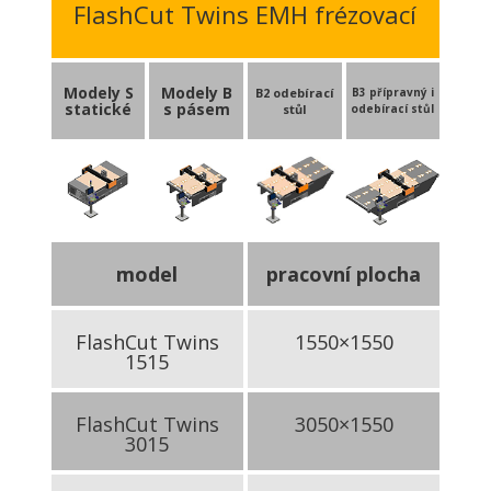
FlashCut Twins EMH frézovací
Modely S
Modely B
B2 odebírací
B3 přípravný i
statické
s pásem
stůl
odebírací stůl
model
pracovní plocha
FlashCut Twins
1550×1550
1515
FlashCut Twins
3050×1550
3015